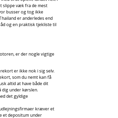
at slippe væk fra de mest
hvor busser og tog ikke
Thailand er anderledes end
d og en praktisk tjekliste til
otoren, er der nogle vigtige
ekort er ikke nok i sig selv.
rekort, som du nemt kan få
sk altid at have både dit
å dig under kørslen.
med det gyldige
udlejningsfirmaer kræver et
ere et depositum under