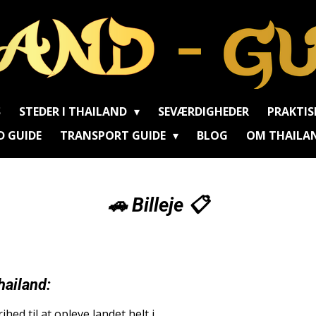
S
STEDER I THAILAND
SEVÆRDIGHEDER
PRAKTIS
D GUIDE
TRANSPORT GUIDE
BLOG
OM THAILAN
🚗 Billeje 📋
Thailand:
rihed til at opleve landet helt i