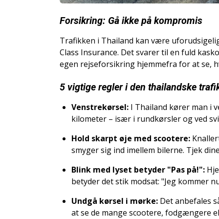
Forsikring: Gå ikke på kompromis
Trafikken i Thailand kan være uforudsigelig,
Class Insurance. Det svarer til en fuld kas
egen rejseforsikring hjemmefra for at se, hv
5 vigtige regler i den thailandske trafi
Venstrekørsel:
I Thailand kører man i ve
kilometer – især i rundkørsler og ved sv
Hold skarpt øje med scootere:
Knaller
smyger sig ind imellem bilerne. Tjek dine
Blink med lyset betyder "Pas på!":
Hje
betyder det stik modsat: "Jeg kommer nu
Undgå kørsel i mørke:
Det anbefales så
at se de mange scootere, fodgængere el