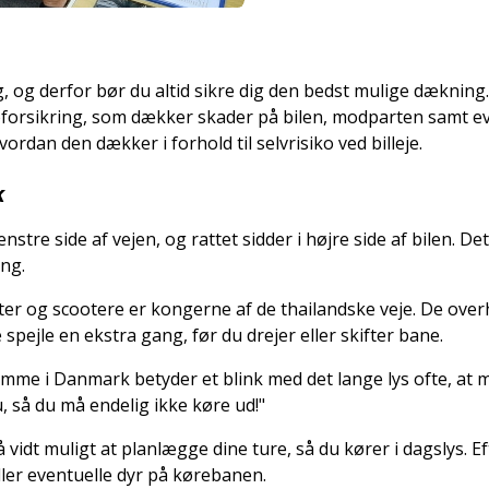
 og derfor bør du altid sikre dig den bedst mulige dækning. G
koforsikring, som dækker skader på bilen, modparten samt ev
ordan den dækker i forhold til selvrisiko ved billeje.
k
nstre side af vejen, og rattet sidder i højre side af bilen. De
ing.
ter og scootere er kongerne af de thailandske veje. De ov
 spejle en ekstra gang, før du drejer eller skifter bane.
mme i Danmark betyder et blink med det lange lys ofte, at ma
, så du må endelig ikke køre ud!"
 vidt muligt at planlægge dine ture, så du kører i dagslys.
ler eventuelle dyr på kørebanen.