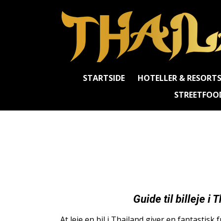
Spring
til
hovedindhold
STARTSIDE
HOTELLER & RESORT
STREETFOO
Guide til billeje i 
At leje en bil i Thailand giver en fantastisk f