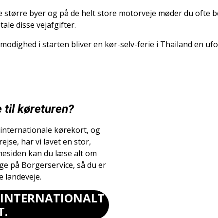
større byer og på de helt store motorveje møder du ofte bet
tale disse vejafgifter.
odighed i starten bliver en kør-selv-ferie i Thailand en uf
 til køreturen?
 internationale kørekort, og
jse, har vi lavet en stor,
mesiden kan du læse alt om
ge på Borgerservice, så du er
ke landeveje.
M INTERNATIONALT
T.