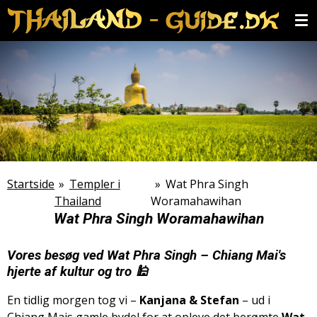
Spring
til
hovedindhold
Startside
»
Templer i
»
Wat Phra Singh
Thailand
Woramahawihan
Wat Phra Singh Woramahawihan
Vores besøg ved Wat Phra Singh – Chiang Mai's
hjerte af kultur og tro 🕌
En tidlig morgen tog vi –
Kanjana & Stefan
– ud i