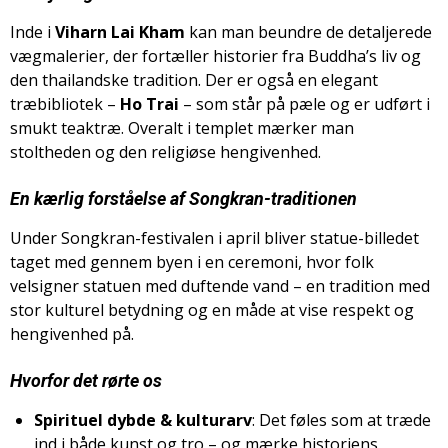
Inde i
Viharn Lai Kham
kan man beundre de detaljerede
vægmalerier, der fortæller historier fra Buddha’s liv og
den thailandske tradition. Der er også en elegant
træbibliotek –
Ho Trai
– som står på pæle og er udført i
smukt teaktræ. Overalt i templet mærker man
stoltheden og den religiøse hengivenhed.
En kærlig forståelse af Songkran-traditionen
Under Songkran-festivalen i april bliver statue-billedet
taget med gennem byen i en ceremoni, hvor folk
velsigner statuen med duftende vand – en tradition med
stor kulturel betydning og en måde at vise respekt og
hengivenhed på.
Hvorfor det rørte os
Spirituel dybde & kulturarv
: Det føles som at træde
ind i både kunst og tro – og mærke historiens