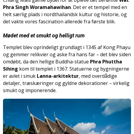
Chiang Mais gamle bydel for at opleve det berømte
Wat
Phra Singh Woramahawihan
. Det er et tempel med en
helt særlig plads i nordthailandsk kultur og historie, og
det vakte vores fascination allerede fra første blik.
Mødet med et smukt og helligt rum
Templet blev oprindeligt grundlagt i 1345 af Kong Phayu
og gemmer relikvier og aske fra hans far – det blev siden
omdøbt, da den hellige Buddha-statue
Phra Phuttha
Sihing
kom til templet i 1367. Statuerne og bygningerne
er avlet i smuk
Lanna-arkitektur
, med overdådige
detaljer, træskæringer og gyldne dekorationer – virkelig
smukt og imponerende.