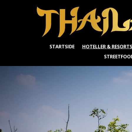
Spring
til
hovedindhold
STARTSIDE
HOTELLER & RESORT
STREETFOO