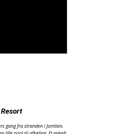
 Resort
rs gang fra stranden i Jomtien.
 lille pool til afkøling. Et enkelt