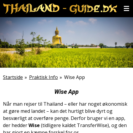
Spring
til
hovedindhold
Startside
»
Praktisk Info
»
Wise App
Wise App
Når man rejser til Thailand – eller har noget økonomisk
at gøre med landet – kan det hurtigt blive dyrt og
besværligt at overføre penge. Derfor bruger vi en app,
der hedder
Wise
(tidligere kaldet TransferWise), og den
har gjort en kæmpe forskel for os.