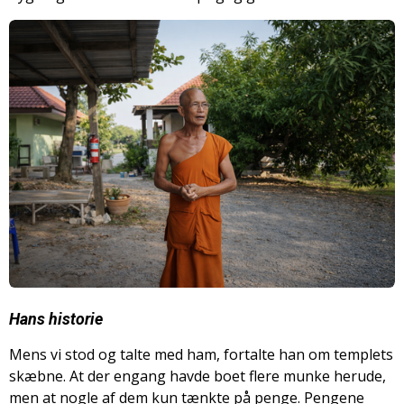
Hans historie
Mens vi stod og talte med ham, fortalte han om templets
skæbne. At der engang havde boet flere munke herude,
men at nogle af dem kun tænkte på penge. Pengene