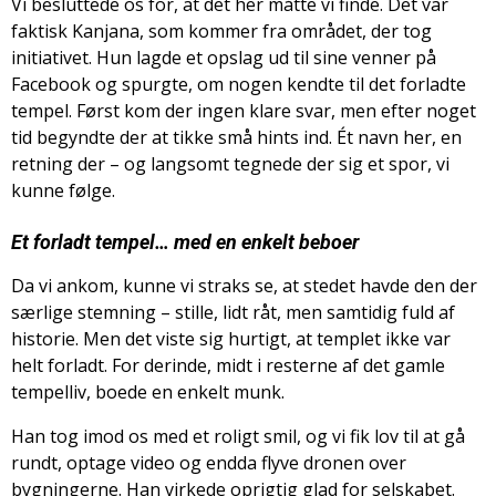
Vi besluttede os for, at det her måtte vi finde. Det var
faktisk Kanjana, som kommer fra området, der tog
initiativet. Hun lagde et opslag ud til sine venner på
Facebook og spurgte, om nogen kendte til det forladte
tempel. Først kom der ingen klare svar, men efter noget
tid begyndte der at tikke små hints ind. Ét navn her, en
retning der – og langsomt tegnede der sig et spor, vi
kunne følge.
Et forladt tempel… med en enkelt beboer
Da vi ankom, kunne vi straks se, at stedet havde den der
særlige stemning – stille, lidt råt, men samtidig fuld af
historie. Men det viste sig hurtigt, at templet ikke var
helt forladt. For derinde, midt i resterne af det gamle
tempelliv, boede en enkelt munk.
Han tog imod os med et roligt smil, og vi fik lov til at gå
rundt, optage video og endda flyve dronen over
bygningerne. Han virkede oprigtig glad for selskabet.