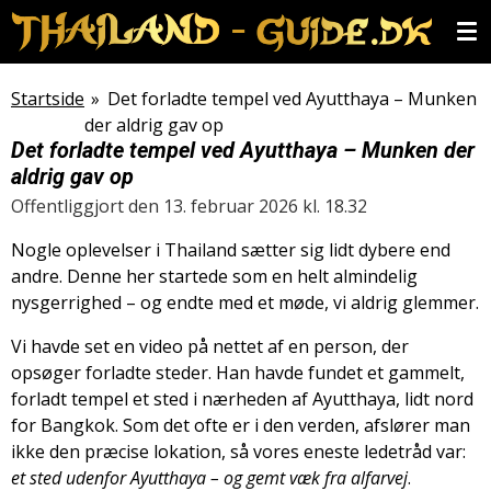
Spring
til
hovedindhold
Startside
»
Det forladte tempel ved Ayutthaya – Munken
der aldrig gav op
Det forladte tempel ved Ayutthaya – Munken der
aldrig gav op
Offentliggjort den 13. februar 2026 kl. 18.32
Nogle oplevelser i Thailand sætter sig lidt dybere end
andre. Denne her startede som en helt almindelig
nysgerrighed – og endte med et møde, vi aldrig glemmer.
Vi havde set en video på nettet af en person, der
opsøger forladte steder. Han havde fundet et gammelt,
forladt tempel et sted i nærheden af Ayutthaya, lidt nord
for Bangkok. Som det ofte er i den verden, afslører man
ikke den præcise lokation, så vores eneste ledetråd var:
et sted udenfor Ayutthaya – og gemt væk fra alfarvej
.