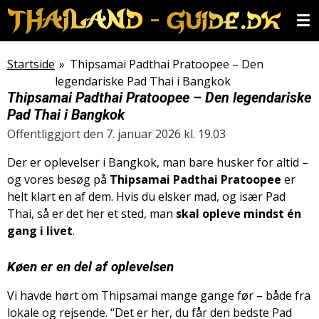
Spring
til
hovedindhold
Startside
»
Thipsamai Padthai Pratoopee – Den
legendariske Pad Thai i Bangkok
Thipsamai Padthai Pratoopee – Den legendariske
Pad Thai i Bangkok
Offentliggjort den 7. januar 2026 kl. 19.03
Der er oplevelser i Bangkok, man bare husker for altid –
og vores besøg på
Thipsamai Padthai Pratoopee
er
helt klart en af dem. Hvis du elsker mad, og især Pad
Thai, så er det her et sted, man
skal opleve mindst én
gang i livet
.
Køen er en del af oplevelsen
Vi havde hørt om Thipsamai mange gange før – både fra
lokale og rejsende. “Det er her, du får den bedste Pad